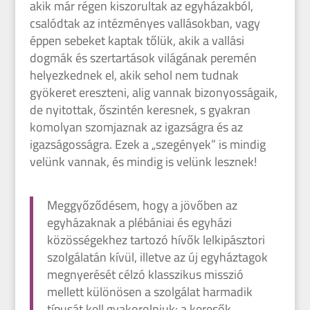
akik már régen kiszorultak az egyházakból,
csalódtak az intézményes vallásokban, vagy
éppen sebeket kaptak tőlük, akik a vallási
dogmák és szertartások világának peremén
helyezkednek el, akik sehol nem tudnak
gyökeret ereszteni, alig vannak bizonyosságaik,
de nyitottak, őszintén keresnek, s gyakran
komolyan szomjaznak az igazságra és az
igazságosságra. Ezek a „szegények” is mindig
velünk vannak, és mindig is velünk lesznek!
Meggyőződésem, hogy a jövőben az
egyházaknak a plébániai és egyházi
közösségekhez tartozó hívők lelkipásztori
szolgálatán kívül, illetve az új egyháztagok
megnyerését célzó klasszikus misszió
mellett különösen a szolgálat harmadik
típusát kell gyakorolniuk: a keresők