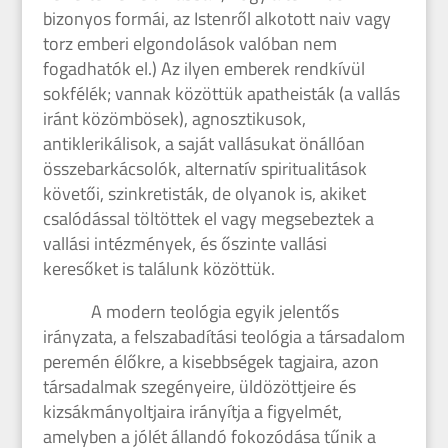
bizonyos formái, az Istenről alkotott naiv vagy
torz emberi elgondolások valóban nem
fogadhatók el.) Az ilyen emberek rendkívül
sokfélék; vannak közöttük apatheisták (a vallás
iránt közömbösek), agnosztikusok,
antiklerikálisok, a saját vallásukat önállóan
összebarkácsolók, alternatív spiritualitások
követői, szinkretisták, de olyanok is, akiket
csalódással töltöttek el vagy megsebeztek a
vallási intézmények, és őszinte vallási
keresőket is találunk közöttük.
A modern teológia egyik jelentős
irányzata, a felszabadítási teológia a társadalom
peremén élőkre, a kisebbségek tagjaira, azon
társadalmak szegényeire, üldözöttjeire és
kizsákmányoltjaira irányítja a figyelmét,
amelyben a jólét állandó fokozódása tűnik a