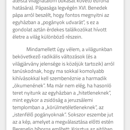
ateista világhatalom bukását követő eufória
hatására). Pápasága legvégén XVI. Benedek
pápa arról beszélt, hogy fontos megnyitni az
egyházban a „pogányok udvarát”, s ez a
gondolat aztán érdekes találkozókat hívott
életre a világ különböző részein.
Mindamellett úgy vélem, a világunkban
bekövetkező radikális változások (és a
világjárvány jelensége is közéjük tartozik) arról
tanúskodnak, hogy ma sokkal komolyabb
kihívásokkal kell szembenéznie a harmadik
„ökumenének”. Ma már nem elég, ha hasonló
teret nyitunk az egyházban a „hitetleneknek”,
mint egykor a zsidóság a jeruzsálemi
templomban a „körülmetéletleneknek”, az
„istenfélő pogányoknak”. Sokszor eszembe jut
az a kép, amelyet a megválasztása előtti estén
Bergoglio bíboros említett: Krisztus az ajtóban