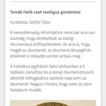
Tomáš Halík cseh teológus gondolatai
fordította: Görföl Tibor
A kereszténység reformjához nemcsak arra van
szükség, hogy elmélyítsük az eddigi
ökumenikus erőfeszítéseket, de arra is, hogy
magát az ökumenét, az ökumené lényegét és
értelmét is mélyebb szinten értsük meg.
A katolikus egyházon belül elsősorban a II.
Vatikáni zsinathoz és a zsinat ökumenizmusról
alkotott felfogásához szoktuk kapcsolni az
ökumenét. Nagyon fontos, hogy ezen az úton
haladjunk tovább.