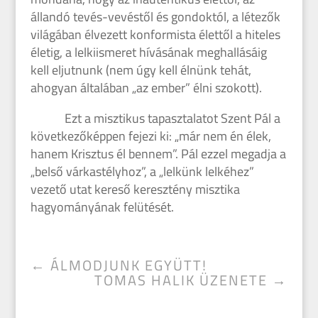
állandó tevés-vevéstől és gondoktól, a létezők
világában élvezett konformista élettől a hiteles
életig, a lelkiismeret hívásának meghallásáig
kell eljutnunk (nem úgy kell élnünk tehát,
ahogyan általában „az ember” élni szokott).
Ezt a misztikus tapasztalatot Szent Pál a
következőképpen fejezi ki: „már nem én élek,
hanem Krisztus él bennem”. Pál ezzel megadja a
„belső várkastélyhoz”, a „lelkünk lelkéhez”
vezető utat kereső keresztény misztika
hagyományának felütését.
←
ÁLMODJUNK EGYÜTT!
TOMAS HALIK ÜZENETE
→