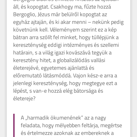
áll, és kopogtat. Csakhogy ma, fűzte hozzá
Bergoglio, Jézus már belülről kopogtat az
egyház ajtaján, és ki akar menni – nekünk pedig
követnünk kell. Véleményem szerint ez a kép
bátran arra szólít fel minket, hogy túllépjünk a
kereszténység eddigi intézményes és szellemi
határain, s a világ igazi kovászává tegyük a
keresztény hitet, a globalizálódás vallási
életerejévé, egyetemes ajánlattá és
előremutató látásmóddá. Vajon kész-e arra a
jelenlegi kereszténység, hogy megtegye ezt a
lépést, s van-e hozzá elég bátorsága és
életereje?
A „harmadik ökumenének” az a nagy
feladata, hogy mélyebben feltárja, megértse
és értelmezze azoknak az embereknek a