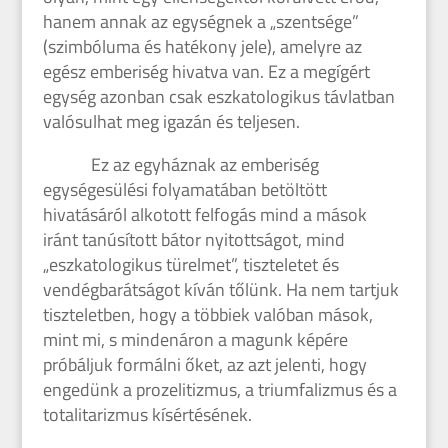
hanem annak az egységnek a „szentsége”
(szimbóluma és hatékony jele), amelyre az
egész emberiség hivatva van. Ez a megígért
egység azonban csak eszkatologikus távlatban
valósulhat meg igazán és teljesen.
Ez az egyháznak az emberiség
egységesülési folyamatában betöltött
hivatásáról alkotott felfogás mind a mások
iránt tanúsított bátor nyitottságot, mind
„eszkatologikus türelmet”, tiszteletet és
vendégbarátságot kíván tőlünk. Ha nem tartjuk
tiszteletben, hogy a többiek valóban mások,
mint mi, s mindenáron a magunk képére
próbáljuk formálni őket, az azt jelenti, hogy
engedünk a prozelitizmus, a triumfalizmus és a
totalitarizmus kísértésének.