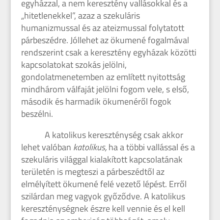
egyházzal, a nem keresztény vallásokkal és a
„hitetlenekkel”, azaz a szekuláris
humanizmussal és az ateizmussal folytatott
párbeszédre. Jóllehet az ökumené fogalmával
rendszerint csak a keresztény egyházak közötti
kapcsolatokat szokás jelölni,
gondolatmenetemben az említett nyitottság
mindhárom válfaját jelölni fogom vele, s első,
második és harmadik ökumenéről fogok
beszélni.
A katolikus kereszténység csak akkor
lehet valóban
katolikus,
ha a többi vallással és a
szekuláris világgal kialakított kapcsolatának
területén is megteszi a párbeszédtől az
elmélyített ökumené felé vezető lépést. Erről
szilárdan meg vagyok győződve. A katolikus
kereszténységnek észre kell vennie és el kell