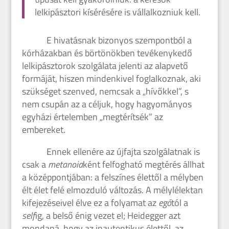
lelkipásztori kísérésére is vállalkozniuk kell.
E hivatásnak bizonyos szempontból a
kórházakban és börtönökben tevékenykedő
lelkipásztorok szolgálata jelenti az alapvető
formáját, hiszen mindenkivel foglalkoznak, aki
szükséget szenved, nemcsak a „hívőkkel”, s
nem csupán az a céljuk, hogy hagyományos
egyházi értelemben „megtérítsék” az
embereket.
Ennek ellenére az újfajta szolgálatnak is
csak a
metanoia
ként felfogható megtérés állhat
a középpontjában: a felszínes élettől a mélyben
élt élet felé elmozduló változás. A mélylélektan
kifejezéseivel élve ez a folyamat az
egó
tól a
self
ig, a belső énig vezet el; Heidegger azt
mondaná, hogy az inautentikus élettől, az