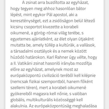
A zsinat arra buzdította az egyházat,
hogy tegyen meg ahhoz hasonlóan bátor
lépést, mint egykor Pál apostol, aki a
kereszténységet, ezt a zsidóságon belül létező
kicsiny csoportot kivezette a korabeli
oikumené, a görög-római világ terébe, s
egyetemes ajánlatként, az élet olyan útjaként
mutatta be, amely túllép a kultúrák, a vallások,
a társadalmi osztályok és a nemek között
húzódó határokon. Karl Rahner úgy vélte, hogy
a II. Vatikáni zsinat hasonló irányba mozdítja
előre az egyházat, amelynek most az
európaközpontú civilizáció teréből kell kilépnie
(nemcsak fizikai szempontból, hanem főként
szellemi téren), mert a korabeli oikumené
gyökereiből magasra kell nőnie, s valóban
globális, multikulturális közösséggé kell
alakulnia. Az európaközpontúság meghaladása