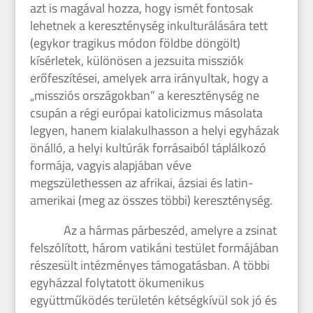
azt is magával hozza, hogy ismét fontosak
lehetnek a kereszténység inkulturálására tett
(egykor tragikus módon földbe döngölt)
kísérletek, különösen a jezsuita missziók
erőfeszítései, amelyek arra irányultak, hogy a
„missziós országokban” a kereszténység ne
csupán a régi európai katolicizmus másolata
legyen, hanem kialakulhasson a helyi egyházak
önálló, a helyi kultúrák forrásaiból táplálkozó
formája, vagyis alapjában véve
megszülethessen az afrikai, ázsiai és latin-
amerikai (meg az összes többi) kereszténység.
Az a hármas párbeszéd, amelyre a zsinat
felszólított, három vatikáni testület formájában
részesült intézményes támogatásban. A többi
egyházzal folytatott ökumenikus
együttműködés területén kétségkívül sok jó és