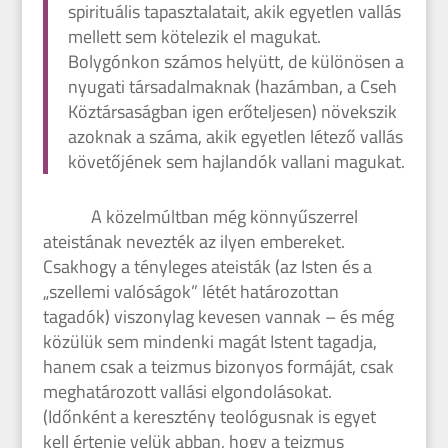
spirituális tapasztalatait, akik egyetlen vallás
mellett sem kötelezik el magukat.
Bolygónkon számos helyütt, de különösen a
nyugati társadalmaknak (hazámban, a Cseh
Köztársaságban igen erőteljesen) növekszik
azoknak a száma, akik egyetlen létező vallás
követőjének sem hajlandók vallani magukat.
A közelmúltban még könnyűszerrel
ateistának nevezték az ilyen embereket.
Csakhogy a tényleges ateisták (az Isten és a
„szellemi valóságok” létét határozottan
tagadók) viszonylag kevesen vannak – és még
közülük sem mindenki magát Istent tagadja,
hanem csak a teizmus bizonyos formáját, csak
meghatározott vallási elgondolásokat.
(Időnként a keresztény teológusnak is egyet
kell értenie velük abban, hogy a teizmus