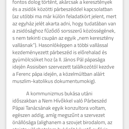
fontos dolog történt, akárcsak a keresztények
és a zsidók közötti párbeszéddel kapcsolatban
(az utóbbi ma már külön feladatkört jelent, mert
az egyház jelét akarta adni, hogy tudatában van
a zsidósághoz fűződő sorsszerű közösségének,
s nem tekinti csupán az egyik „nem keresztény
vallásnak”). Hasonlóképpen a többi vallással
kezdeményezett párbeszéd is előrehalad és
gyümölcsöket hoz (a II. János Pál pápasága
idején Assisiben szervezett találkozótól kezdve
a Ferenc pápa idején, a közelmúltban aláírt
muszlim-katolikus dokumentumokig).
A kommunizmus bukása utáni
időszakban a Nem Hívőkkel való Párbeszéd
Pápai Tanácsának egyik konzultora voltam,
egészen addig, amíg megszűnt a szervezet
önállósága (alighanem a szovjet birodalom, az