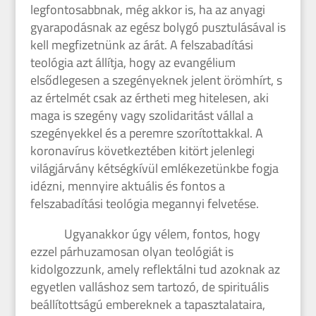
legfontosabbnak, még akkor is, ha az anyagi
gyarapodásnak az egész bolygó pusztulásával is
kell megfizetnünk az árát. A felszabadítási
teológia azt állítja, hogy az evangélium
elsődlegesen a szegényeknek jelent örömhírt, s
az értelmét csak az értheti meg hitelesen, aki
maga is szegény vagy szolidaritást vállal a
szegényekkel és a peremre szorítottakkal. A
koronavírus következtében kitört jelenlegi
világjárvány kétségkívül emlékezetünkbe fogja
idézni, mennyire aktuális és fontos a
felszabadítási teológia megannyi felvetése.
Ugyanakkor úgy vélem, fontos, hogy
ezzel párhuzamosan olyan teológiát is
kidolgozzunk, amely reflektálni tud azoknak az
egyetlen valláshoz sem tartozó, de spirituális
beállítottságú embereknek a tapasztalataira,